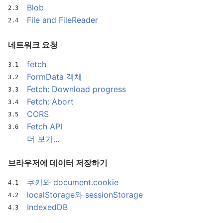
Blob
File and FileReader
네트워크 요청
fetch
FormData 객체
Fetch: Download progress
Fetch: Abort
CORS
Fetch API
더 보기…
브라우저에 데이터 저장하기
쿠키와 document.cookie
localStorage와 sessionStorage
IndexedDB