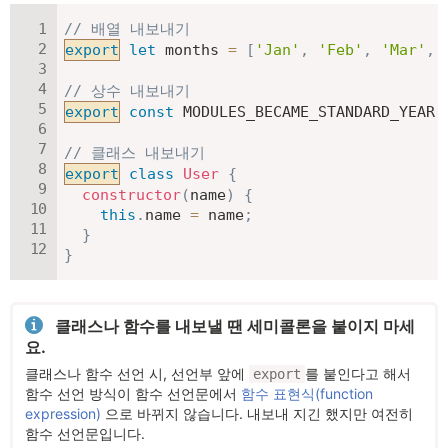
// 배열 내보내기
export
let
 months 
=
[
'Jan'
,
'Feb'
,
'Mar'
,
'
// 상수 내보내기
export
const
MODULES_BECAME_STANDARD_YEAR
// 클래스 내보내기
export
class
User
{
constructor
(
name
)
{
this
.
name 
=
 name
;
}
}
클래스나 함수를 내보낼 땐 세미콜론을 붙이지 마세
요.
클래스나 함수 선언 시, 선언부 앞에
를 붙인다고 해서
export
함수 선언 방식이 함수 선언문에서
함수 표현식(function
expression)
으로 바뀌지 않습니다. 내보내 지긴 했지만 여전히
함수 선언문입니다.