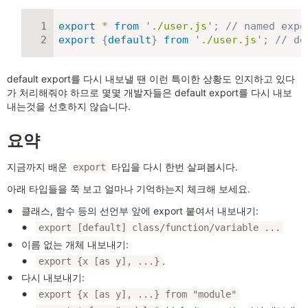
export
*
from
'./user.js'
;
// named ex
export
{
default
}
from
'./user.js'
;
// d
default export를 다시 내보낼 땐 이런 특이한 상황도 인지하고 있다
가 처리해줘야 하므로 몇몇 개발자들은 default export를 다시 내보
내는것을 선호하지 않습니다.
요약
지금까지 배운
타입을 다시 한번 살펴봅시다.
export
아래 타입들을 쭉 보고 얼마나 기억하는지 체크해 보세요.
클래스, 함수 등의 선언부 앞에 export 붙여서 내보내기:
export [default] class/function/variable ...
이름 없는 개체 내보내기:
.
export {x [as y], ...}
다시 내보내기:
export {x [as y], ...} from "module"