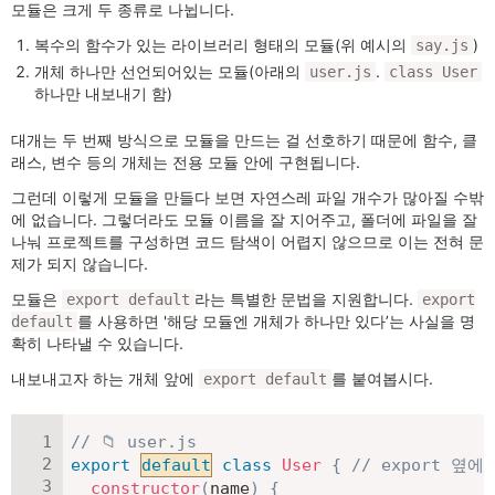
모듈은 크게 두 종류로 나뉩니다.
복수의 함수가 있는 라이브러리 형태의 모듈(위 예시의
)
say.js
개체 하나만 선언되어있는 모듈(아래의
.
user.js
class User
하나만 내보내기 함)
대개는 두 번째 방식으로 모듈을 만드는 걸 선호하기 때문에 함수, 클
래스, 변수 등의 개체는 전용 모듈 안에 구현됩니다.
그런데 이렇게 모듈을 만들다 보면 자연스레 파일 개수가 많아질 수밖
에 없습니다. 그렇더라도 모듈 이름을 잘 지어주고, 폴더에 파일을 잘
나눠 프로젝트를 구성하면 코드 탐색이 어렵지 않으므로 이는 전혀 문
제가 되지 않습니다.
모듈은
라는 특별한 문법을 지원합니다.
export default
export
를 사용하면 '해당 모듈엔 개체가 하나만 있다’는 사실을 명
default
확히 나타낼 수 있습니다.
내보내고자 하는 개체 앞에
를 붙여봅시다.
export default
// 📁 user.js
export
default
class
User
{
// export 옆
constructor
(
name
)
{