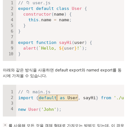
// 📁 user.js
export
default
class
User
{
constructor
(
name
)
{
this
.
name 
=
 name
;
}
}
export
function
sayHi
(
user
)
{
alert
(
`
Hello, 
${
user
}
!
`
)
;
}
아래와 같은 방식을 사용하면 default export와 named export를 동
시에 가져올 수 있습니다.
// 📁 main.js
import
{
default
as
 User
,
 sayHi
}
from
'./us
new
User
(
'John'
)
;
를 사용해 모든 것을 객체 형태로 가져오는 방법도 있는데, 이 경우
*