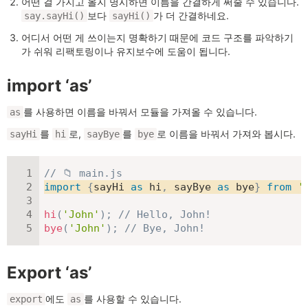
어떤 걸 가지고 올지 명시하면 이름을 간결하게 써줄 수 있습니다.
보다
가 더 간결하네요.
say.sayHi()
sayHi()
어디서 어떤 게 쓰이는지 명확하기 때문에 코드 구조를 파악하기
가 쉬워 리팩토링이나 유지보수에 도움이 됩니다.
import ‘as’
를 사용하면 이름을 바꿔서 모듈을 가져올 수 있습니다.
as
를
로,
를
로 이름을 바꿔서 가져와 봅시다.
sayHi
hi
sayBye
bye
// 📁 main.js
import
{
sayHi 
as
 hi
,
 sayBye 
as
 bye
}
from
'
hi
(
'John'
)
;
// Hello, John!
bye
(
'John'
)
;
// Bye, John!
Export ‘as’
에도
를 사용할 수 있습니다.
export
as