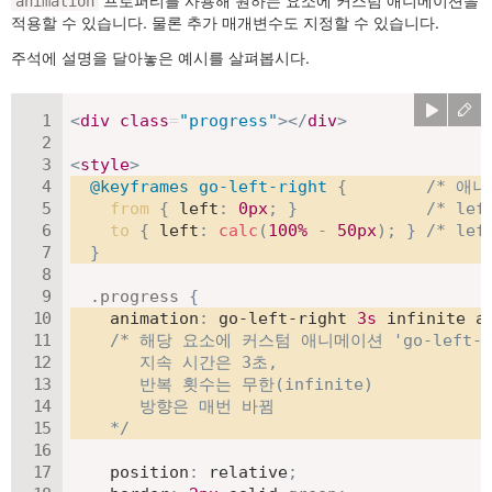
프로퍼티를 사용해 원하는 요소에 커스텀 애니메이션을
animation
적용할 수 있습니다. 물론 추가 매개변수도 지정할 수 있습니다.
주석에 설명을 달아놓은 예시를 살펴봅시다.
<
div
class
=
"
progress
"
>
</
div
>
<
style
>
@keyframes
 go-left-right
{
/* 애니
from
{
left
:
0
px
;
}
/* le
to
{
left
:
calc
(
100
%
-
50
px
)
;
}
/* le
}
.progress
{
animation
:
 go-left-right 
3
s
 infinite a
/* 해당 요소에 커스텀 애니메이션 'go-left-ri
       지속 시간은 3초,

       반복 횟수는 무한(infinite)

       방향은 매번 바뀜

    */
position
:
 relative
;