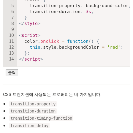
transition-property
:
 background-color
;
transition-duration
:
3
s
;
}
</
style
>
<
script
>
  color
.
onclick
=
function
(
)
{
this
.
style
.
backgroundColor 
=
'red'
;
}
;
</
script
>
CSS 트랜지션에 사용되는 프로퍼티는 네 가지입니다.
transition-property
transition-duration
transition-timing-function
transition-delay