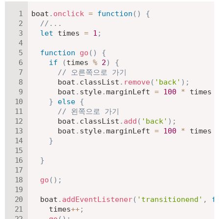
boat
.
onclick
=
function
(
)
{
//...
let
 times 
=
1
;
function
go
(
)
{
if
(
times 
%
2
)
{
// 오른쪽으로 가기
      boat
.
classList
.
remove
(
'back'
)
;
      boat
.
style
.
marginLeft 
=
100
*
 times 
}
else
{
// 왼쪽으로 가기
      boat
.
classList
.
add
(
'back'
)
;
      boat
.
style
.
marginLeft 
=
100
*
 times 
}
}
go
(
)
;
  boat
.
addEventListener
(
'transitionend'
,
f
    times
++
;