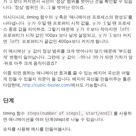
가
보다 커지면서 곡선이 ‘정상’ 범위를 벗어난 것을 확인할 수 있습
1
니다. ‘정상’ 범위인
을 벗어난 것이죠.
0..1
아시다시피, timing 함수의
축은 '애니메이션 프로세스의 완성도’를
y
나타냅니다.
가
일 땐 프로퍼티 시작 값을,
가
일 땐 프로세
y
0
y
1
스 종료 값을 의미하죠. 그렇기 때문에
가
보다 작아지면
y
0
left
프로퍼티가 시작 값인 100px 보다 낮게 설정되고,
가
보다 커지
y
1
면
프로퍼티가 끝값인 400px보다 커지게 됩니다.
left
이 예시에선
값이 정상 범위를 크게 벗어나지 않기 때문에 ‘부드럽
y
게’ 변형이 일어납니다. 그런데
값이
나
가 되면 기차가 앞
y
-99
99
·뒤로 아주 크게 움직이겠죠?
이쯤 되면 원하는 애니메이션 효과를 줄 수 있는 베지어 곡선은 어떻
게 만들 수 있을지 의문이 들 겁니다. 베지어 곡선을 만들어주는 툴은
다양한데,
http://cubic-bezier.com/
에서도 가능합니다.
단계
timing 함수
를 사용하
steps(number of steps[, start/end])
면 애니메이션을 여러 단계(step)로 나눌 수 있습니다.
숫자를 사용해 예시를 만들어봅시다.