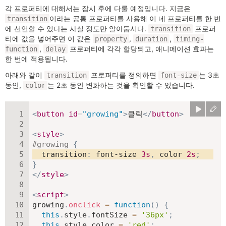
각 프로퍼티에 대해서는 잠시 후에 다룰 예정입니다. 지금은
이라는 공통 프로퍼티를 사용해 이 네 프로퍼티를 한 번
transition
에 선언할 수 있다는 사실 정도만 알아둡시다.
프로퍼
transition
티에 값을 넣어주면 이 값은
,
,
property
duration
timing-
,
프로퍼티에 각각 할당되고, 애니메이션 효과는
function
delay
한 번에 적용됩니다.
아래와 같이
프로퍼티를 정의하면
는 3초
transition
font-size
동안,
는 2초 동안 변화하는 것을 확인할 수 있습니다.
color
<
button
id
=
"
growing
"
>
클릭
</
button
>
<
style
>
#growing
{
transition
:
 font-size 
3
s
,
 color 
2
s
;
}
</
style
>
<
script
>
growing
.
onclick
=
function
(
)
{
this
.
style
.
fontSize 
=
'36px'
;
this
.
style
.
color 
=
'red'
;