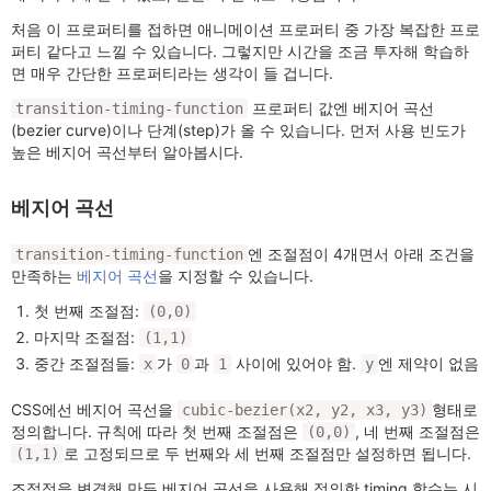
처음 이 프로퍼티를 접하면 애니메이션 프로퍼티 중 가장 복잡한 프로
퍼티 같다고 느낄 수 있습니다. 그렇지만 시간을 조금 투자해 학습하
면 매우 간단한 프로퍼티라는 생각이 들 겁니다.
프로퍼티 값엔 베지어 곡선
transition-timing-function
(bezier curve)이나 단계(step)가 올 수 있습니다. 먼저 사용 빈도가
높은 베지어 곡선부터 알아봅시다.
베지어 곡선
엔 조절점이 4개면서 아래 조건을
transition-timing-function
만족하는
베지어 곡선
을 지정할 수 있습니다.
첫 번째 조절점:
(0,0)
마지막 조절점:
(1,1)
중간 조절점들:
가
과
사이에 있어야 함.
엔 제약이 없음
x
0
1
y
CSS에선 베지어 곡선을
형태로
cubic-bezier(x2, y2, x3, y3)
정의합니다. 규칙에 따라 첫 번째 조절점은
, 네 번째 조절점은
(0,0)
로 고정되므로 두 번째와 세 번째 조절점만 설정하면 됩니다.
(1,1)
조절점을 변경해 만든 베지어 곡선을 사용해 정의한 timing 함수는 시