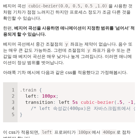
베지어 곡선
을 사용한 것
cubic-bezier(0.0, 0.5, 0.5 ,1.0)
처럼 기차가 점점 느려지긴 하지만 프로세스 정도가 조금 다른 것을
확인할 수 있습니다.
한편,
베지어 곡선을 사용하면 애니메이션이 지정한 범위를 ‘넘어서’ 적
용되게 할 수 있습니다.
베지어 곡선에서 중간 조절점의
좌표는 제약이 없습니다. 음수 또
y
는 매우 큰 값도 가능하죠. 그런데 조절점의
좌표가 음수 또는 큰
y
값일 때 베지어 곡선은 매우 낮거나 높게 그려집니다. 이러면 애니메
이션이 정상 범위를 벗어납니다.
아래쪽 기차 예시에 다음과 같은 css를 적용했다고 가정해봅시다.
.train
{
left
:
100
px
;
transition
:
 left 
5
s
cubic-bezier
(
.5
,
-1
,
/* left 속성값(400px)은 자바스크립트에서 설
}
이 css가 적용되면,
프로퍼티가
에서
로 점차
left
100px
400px