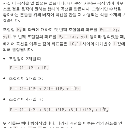
사실 이 공식을 알 필요는 없습니다. 대다수의 사람은 공식 없이 마우
스로 점을 움직여 원하는 형태의 곡선을 만듭니다. 그렇지만 수학을
좋아하는 분들을 위해 베지어 곡선을 만들 때 사용되는 식을 소개해보
겠습니다.
조절점
의 좌표에 대하여 첫 번째 조절점의 좌표를
P
P
= (x
,
i
1
1
, 두 번째 조절점의 좌표를
등이라 정의했을 때,
y
)
P
= (x
, y
)
1
2
2
2
베지어 곡선을 이루는 점의 좌표들은
사이의 매개변수
값에
[0,1]
t
의해 결정됩니다.
조절점이 2개일 때:
P = (1-t)P
+ tP
1
2
조절점이 3개일 때:
2
2
P = (1−t)
P
+ 2(1−t)tP
+ t
P
1
2
3
조절점이 4개일 때:
3
2
2
3
P = (1−t)
P
+ 3(1−t)
tP
+3(1−t)t
P
+ t
P
1
2
3
4
위 식들은 벡터 방정식입니다. 따라서 곡선을 이루는 점의 좌표를 얻