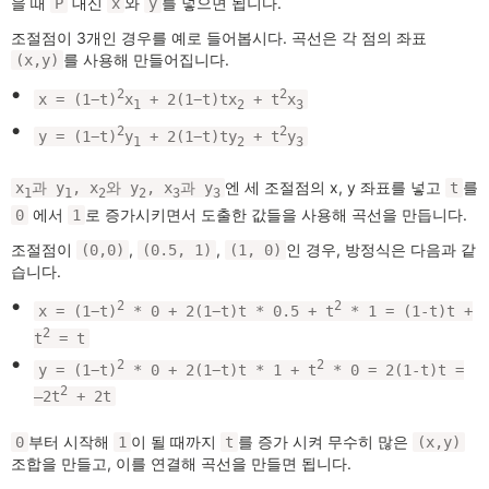
을 때
대신
와
를 넣으면 됩니다.
P
x
y
조절점이 3개인 경우를 예로 들어봅시다. 곡선은 각 점의 좌표
를 사용해 만들어집니다.
(x,y)
2
2
x = (1−t)
x
+ 2(1−t)tx
+ t
x
1
2
3
2
2
y = (1−t)
y
+ 2(1−t)ty
+ t
y
1
2
3
엔 세 조절점의 x, y 좌표를 넣고
를
x
과 y
, x
와 y
, x
과 y
t
1
1
2
2
3
3
에서
로 증가시키면서 도출한 값들을 사용해 곡선을 만듭니다.
0
1
조절점이
,
,
인 경우, 방정식은 다음과 같
(0,0)
(0.5, 1)
(1, 0)
습니다.
2
2
x = (1−t)
* 0 + 2(1−t)t * 0.5 + t
* 1 = (1-t)t +
2
t
= t
2
2
y = (1−t)
* 0 + 2(1−t)t * 1 + t
* 0 = 2(1-t)t =
2
–2t
+ 2t
부터 시작해
이 될 때까지
를 증가 시켜 무수히 많은
0
1
t
(x,y)
조합을 만들고, 이를 연결해 곡선을 만들면 됩니다.