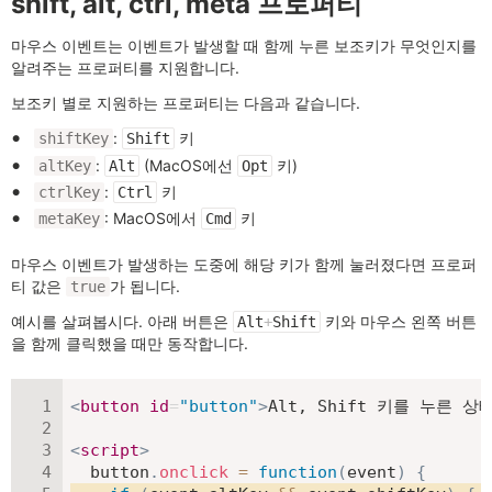
shift, alt, ctrl, meta 프로퍼티
마우스 이벤트는 이벤트가 발생할 때 함께 누른 보조키가 무엇인지를
알려주는 프로퍼티를 지원합니다.
보조키 별로 지원하는 프로퍼티는 다음과 같습니다.
:
키
shiftKey
Shift
:
(MacOS에선
키)
altKey
Alt
Opt
:
키
ctrlKey
Ctrl
: MacOS에서
키
metaKey
Cmd
마우스 이벤트가 발생하는 도중에 해당 키가 함께 눌러졌다면 프로퍼
티 값은
가 됩니다.
true
예시를 살펴봅시다. 아래 버튼은
키와 마우스 왼쪽 버튼
Alt
+
Shift
을 함께 클릭했을 때만 동작합니다.
<
button
id
=
"
button
"
>
Alt, Shift 키를 누른 
<
script
>
  button
.
onclick
=
function
(
event
)
{