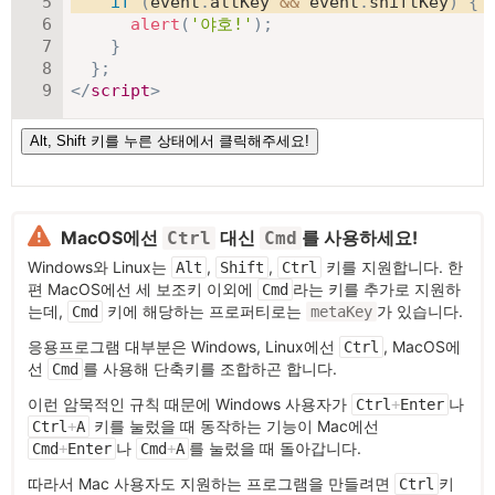
if
(
event
.
altKey 
&&
 event
.
shiftKey
)
{
alert
(
'야호!'
)
;
}
}
;
</
script
>
MacOS에선
대신
를 사용하세요!
Ctrl
Cmd
Windows와 Linux는
,
,
키를 지원합니다. 한
Alt
Shift
Ctrl
편 MacOS에선 세 보조키 이외에
라는 키를 추가로 지원하
Cmd
는데,
키에 해당하는 프로퍼티로는
가 있습니다.
Cmd
metaKey
응용프로그램 대부분은 Windows, Linux에선
, MacOS에
Ctrl
선
를 사용해 단축키를 조합하곤 합니다.
Cmd
이런 암묵적인 규칙 때문에 Windows 사용자가
나
Ctrl
+
Enter
키를 눌렀을 때 동작하는 기능이 Mac에선
Ctrl
+
A
나
를 눌렀을 때 돌아갑니다.
Cmd
+
Enter
Cmd
+
A
따라서 Mac 사용자도 지원하는 프로그램을 만들려면
키
Ctrl