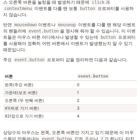
스 오른쪽 버튼을 눌렀을 때 발생하기 때문에
과
click
이벤트를 다룰 땐 보통
프로퍼티를 사용하
contextmenu
button
지 않습니다.
반면
이벤트나
이벤트를 다룰 땐 해당 이벤트
mousedown
mouseup
의 핸들러에
을 명시해 줘야 할 수 있습니다. 이 이벤
event.button
트들은 마우스 버튼 어디에서나 발생할 수 있는데
프로퍼티
button
를 사용해야 정확히 어떤 버튼에서 이벤트가 발생했는지 알 수 있기
때문입니다.
주요
프로퍼티 값을 정리하면 다음과 같습니다.
event.button
버튼
event.button
왼쪽(주요 버튼)
0
가운데(보조 버튼)
1
오른쪽 (두 번째 버튼)
2
X1(뒤로 가기 버튼)
3
X2(앞으로 가기 버튼)
4
상당수의 마우스는 왼쪽, 오른쪽 버튼만 가지고 있기 때문에 이 마우
스들이 만들어내는
값은
이나
가 됩니다. 터치
event.button
0
2