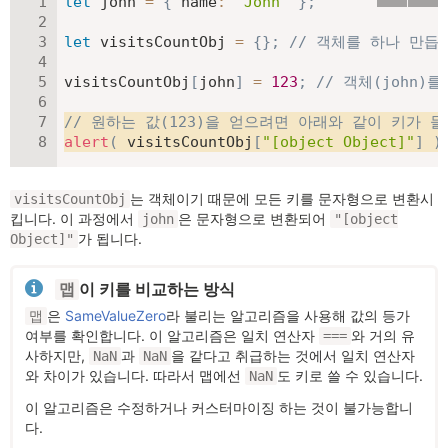
let
 john 
=
{
name
:
"John"
}
;
let
 visitsCountObj 
=
{
}
;
// 객체를 하나 만듭
visitsCountObj
[
john
]
=
123
;
// 객체(john)
// 원하는 값(123)을 얻으려면 아래와 같이 키가 들어
alert
(
 visitsCountObj
[
"[object Object]"
]
)
는 객체이기 때문에 모든 키를 문자형으로 변환시
visitsCountObj
킵니다. 이 과정에서
은 문자형으로 변환되어
john
"[object
가 됩니다.
Object]"
이 키를 비교하는 방식
맵
은
SameValueZero
라 불리는 알고리즘을 사용해 값의 등가
맵
여부를 확인합니다. 이 알고리즘은 일치 연산자
와 거의 유
===
사하지만,
과
을 같다고 취급하는 것에서 일치 연산자
NaN
NaN
와 차이가 있습니다. 따라서 맵에선
도 키로 쓸 수 있습니다.
NaN
이 알고리즘은 수정하거나 커스터마이징 하는 것이 불가능합니
다.