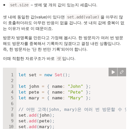
– 셋에 몇 개의 값이 있는지 세줍니다.
set.size
셋 내에 동일한 값(value)이 있다면
을 아무리 많
set.add(value)
이 호출하더라도 아무런 반응이 없을 겁니다. 셋 내의 값에 중복이 없
는 이유가 바로 이 때문이죠.
방문자 방명록을 만든다고 가정해 봅시다. 한 방문자가 여러 번 방문
해도 방문자를 중복해서 기록하지 않겠다고 결정 내린 상황입니다.
즉, 한 방문자는 '단 한 번만 기록’되어야 합니다.
이때 적합한 자료구조가 바로
입니다.
셋
let
 set 
=
new
Set
(
)
;
let
 john 
=
{
name
:
"John"
}
;
let
 pete 
=
{
name
:
"Pete"
}
;
let
 mary 
=
{
name
:
"Mary"
}
;
// 어떤 고객(john, mary)은 여러 번 방문할 수 
set
.
add
(
john
)
;
set
.
add
(
pete
)
;
set
.
add
(
mary
)
;