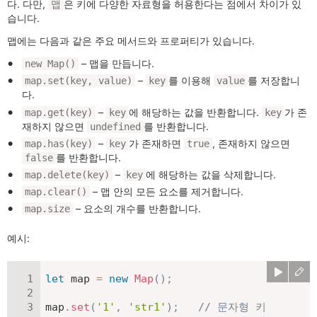
다. 다만,
은 키에 다양한 자료형을 허용한다는 점에서 차이가 있
맵
습니다.
맵에는 다음과 같은 주요 메서드와 프로퍼티가 있습니다.
– 맵을 만듭니다.
new Map()
–
를 이용해
를 저장합니
map.set(key, value)
key
value
다.
–
에 해당하는 값을 반환합니다.
가 존
map.get(key)
key
key
재하지 않으면
를 반환합니다.
undefined
–
가 존재하면
, 존재하지 않으면
map.has(key)
key
true
를 반환합니다.
false
–
에 해당하는 값을 삭제합니다.
map.delete(key)
key
– 맵 안의 모든 요소를 제거합니다.
map.clear()
– 요소의 개수를 반환합니다.
map.size
예시:
let
 map 
=
new
Map
(
)
;
map
.
set
(
'1'
,
'str1'
)
;
// 문자형 키