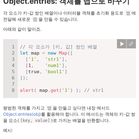
Object.entries: 객체를 맵으로 바꾸기
각 요소가 키-값 쌍인 배열이나 이터러블 객체를 초기화 용도로
에
맵
전달해 새로운
을 만들 수 있습니다.
맵
아래와 같이 말이죠.
// 각 요소가 [키, 값] 쌍인 배열
let
 map 
=
new
Map
(
[
[
'1'
,
'str1'
]
,
[
1
,
'num1'
]
,
[
true
,
'bool1'
]
]
)
;
alert
(
 map
.
get
(
'1'
)
)
;
// str1
평범한 객체를 가지고
을 만들고 싶다면 내장 메서드
맵
Object.entries(obj)
를 활용해야 합니다. 이 메서드는 객체의 키-값 쌍
을 요소(
)로 가지는 배열을 반환합니다.
[key, value]
예시: