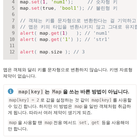
map
.
set
(
1
,
'num1'
)
;
// 숫자형 키
map
.
set
(
true
,
'bool1'
)
;
// 불린형 키
// 객체는 키를 문자형으로 변환한다는 걸 기억하고 
// 맵은 키의 타입을 변환시키지 않고 그대로 유지합
alert
(
 map
.
get
(
1
)
)
;
// 'num1'
alert
(
 map
.
get
(
'1'
)
)
;
// 'str1'
alert
(
 map
.
size 
)
;
// 3
맵은 객체와 달리 키를 문자형으로 변환하지 않습니다. 키엔 자료형
제약이 없습니다.
는
을 쓰는 바른 방법이 아닙니다.
map[key]
Map
로 값을 설정하는 것 같이
를 사용할
map[key] = 2
map[key]
수 있긴 합니다. 하지만 이 방법은
을 일반 객체처럼 취급하
map
게 됩니다. 따라서 여러 제약이 생기게 되죠.
을 사용할 땐
전용 메서드
,
등을 사용해야
map
map
set
get
만 합니다.