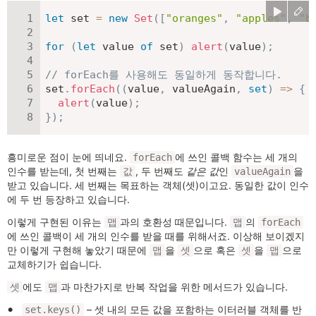
let
 set 
=
new
Set
(
[
"oranges"
,
"apples"
,
"b
for
(
let
 value 
of
 set
)
alert
(
value
)
;
// forEach를 사용해도 동일하게 동작합니다.
set
.
forEach
(
(
value
,
 valueAgain
,
set
)
=>
{
alert
(
value
)
;
}
)
;
흥미로운 점이 눈에 띄네요.
에 쓰인 콜백 함수는 세 개의
forEach
인수를 받는데, 첫 번째는
, 두 번째도
같은 값
인
을
값
valueAgain
받고 있습니다. 세 번째는 목표하는 객체(셋)이고요. 동일한 값이 인수
에 두 번 등장하고 있습니다.
이렇게 구현된 이유는
과의 호환성 때문입니다.
의
맵
맵
forEach
에 쓰인 콜백이 세 개의 인수를 받을 때를 위해서죠. 이상해 보이겠지
만 이렇게 구현해 놓았기 때문에
을
으로 혹은
을
으로
맵
셋
셋
맵
교체하기가 쉽습니다.
에도
과 마찬가지로 반복 작업을 위한 메서드가 있습니다.
셋
맵
– 셋 내의 모든 값을 포함하는 이터러블 객체를 반
set.keys()