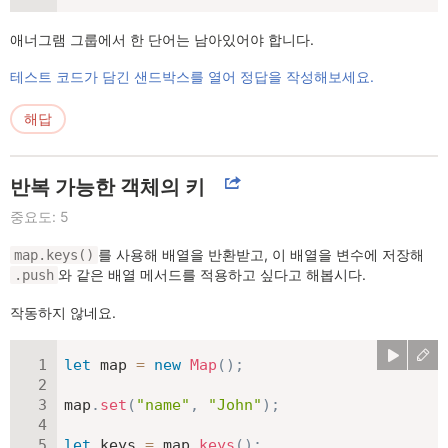
애너그램 그룹에서 한 단어는 남아있어야 합니다.
테스트 코드가 담긴 샌드박스를 열어 정답을 작성해보세요.
해답
반복 가능한 객체의 키
중요도: 5
를 사용해 배열을 반환받고, 이 배열을 변수에 저장해
map.keys()
와 같은 배열 메서드를 적용하고 싶다고 해봅시다.
.push
작동하지 않네요.
let
 map 
=
new
Map
(
)
;
map
.
set
(
"name"
,
"John"
)
;
let
 keys 
=
 map
.
keys
(
)
;