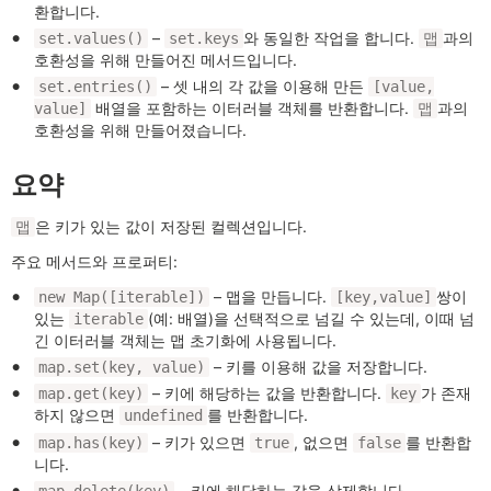
환합니다.
–
와 동일한 작업을 합니다.
과의
set.values()
set.keys
맵
호환성을 위해 만들어진 메서드입니다.
– 셋 내의 각 값을 이용해 만든
set.entries()
[value,
배열을 포함하는 이터러블 객체를 반환합니다.
과의
value]
맵
호환성을 위해 만들어졌습니다.
요약
은 키가 있는 값이 저장된 컬렉션입니다.
맵
주요 메서드와 프로퍼티:
– 맵을 만듭니다.
쌍이
new Map([iterable])
[key,value]
있는
(예: 배열)을 선택적으로 넘길 수 있는데, 이때 넘
iterable
긴 이터러블 객체는 맵 초기화에 사용됩니다.
– 키를 이용해 값을 저장합니다.
map.set(key, value)
– 키에 해당하는 값을 반환합니다.
가 존재
map.get(key)
key
하지 않으면
를 반환합니다.
undefined
– 키가 있으면
, 없으면
를 반환합
map.has(key)
true
false
니다.
– 키에 해당하는 값을 삭제합니다.
map.delete(key)