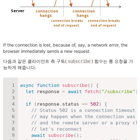
If the connection is lost, because of, say, a network error, the
browser immediately sends a new request.
다음과 같은 클라이언트 측 구독(
) 함수는 롱 요청을 가
subscribe
능하게 해줍니다.
async
function
subscribe
(
)
{
let
 response 
=
await
fetch
(
"/subscribe"
)
if
(
response
.
status 
==
502
)
{
// Status 502 is a connection timeout 
// may happen when the connection was 
// and the remote server or a proxy cl
// let's reconnect
await
subscribe
(
)
;