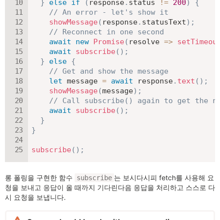
}
else
if
(
response
.
status 
!=
200
)
{
// An error - let's show it
showMessage
(
response
.
statusText
)
;
// Reconnect in one second
await
new
Promise
(
resolve
=>
setTimeou
await
subscribe
(
)
;
}
else
{
// Get and show the message
let
 message 
=
await
 response
.
text
(
)
;
showMessage
(
message
)
;
// Call subscribe() again to get the n
await
subscribe
(
)
;
}
}
subscribe
(
)
;
롱 폴링을 구현한 함수
는 보시다시피 fetch를 사용해 요
subscribe
청을 보내고 응답이 올 때까지 기다린다음 응답을 처리하고 스스로 다
시 요청을 보냅니다.