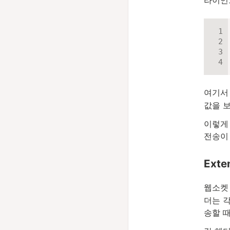
여기
값을 
이렇게
전송이
Exte
웹소켓
더는 각
송할 