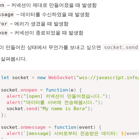
– 커넥션이 제대로 만들어졌을 때 발생함
en
– 데이터를 수신하였을 때 발생함
ssage
– 에러가 생겼을 때 발생함
ror
– 커넥션이 종료되었을 때 발생함
ose
이 만들어진 상태에서 무언가를 보내고 싶으면
socket.send
 살펴봅시다.
let
 socket 
=
new
WebSocket
(
"wss://javascript.info
socket
.
onopen
=
function
(
e
)
{
alert
(
"[open] 커넥션이 만들어졌습니다."
)
;
alert
(
"데이터를 서버에 전송해봅시다."
)
;
  socket
.
send
(
"My name is Bora"
)
;
}
;
socket
.
onmessage
=
function
(
event
)
{
alert
(
`
[message] 서버로부터 전송받은 데이터: 
${
even