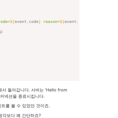
ode=
${
event
.
code
}
 reason=
${
event
.
reason
}
)
`
)
;
우
에서 돌아갑니다. 서버는 'Hello from
 후 커넥션을 종료시킵니다.
트를 볼 수 있었던 것이죠.
생각보다 꽤 간단하죠?