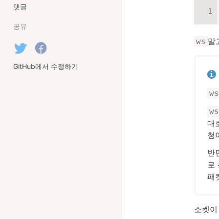
댓글
공유
말
ws
GitHub에서 수정하기
ws
ws
대
청
반
로
패
소켓이