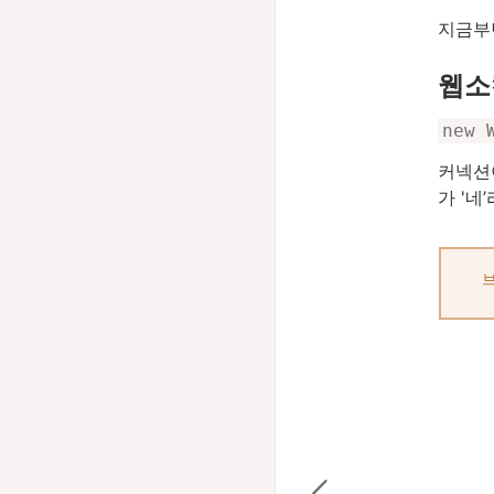
지금부
웹소
new 
커넥션
가 '네