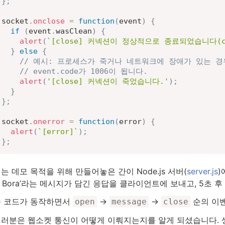
}
;
socket
.
onclose
=
function
(
event
)
{
if
(
event
.
wasClean
)
{
alert
(
`
[close] 커넥션이 정상적으로 종료되었습니다(c
}
else
{
// 예시: 프로세스가 죽거나 네트워크에 장애가 있는 경
// event.code가 1006이 됩니다.
alert
(
'[close] 커넥션이 죽었습니다.'
)
;
}
}
;
socket
.
onerror
=
function
(
error
)
{
alert
(
`
[error]
`
)
;
}
;
는 데모 목적을 위해 만들어놓은 간이 Node.js 서버(
server.js
)
er, Bora’라는 메시지가 담긴 응답을 클라이언트에 보내고, 5초
쪽 코드가 동작하면서
→
→
순의 이벤
open
message
close
여러분은 웹소켓 통신이 어떻게 이뤄지는지를 알게 되셨습니다. 