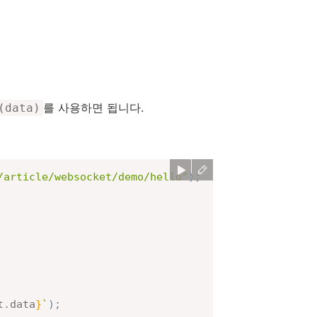
를 사용하면 됩니다.
(data)
/article/websocket/demo/hello"
)
;
t
.
data
}
`
)
;