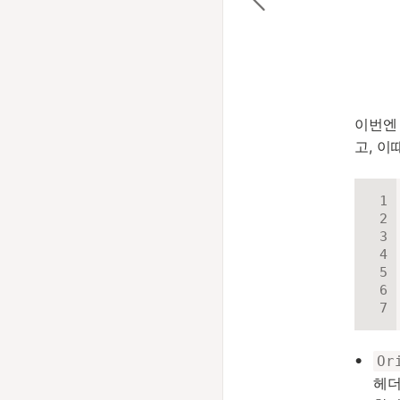
이번
고, 이
Or
헤더