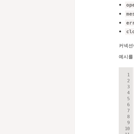
op
me
er
cl
커넥션
예시를