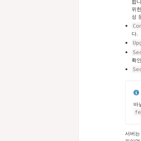
합니
위한
성 
Co
다.
Up
Se
확인하
Se
바
fe
서버는 
라이언