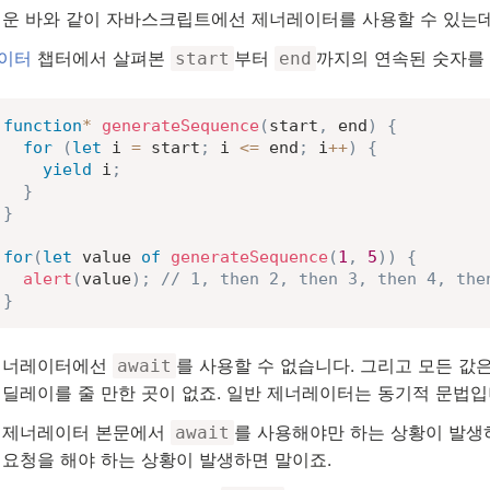
배운 바와 같이 자바스크립트에선 제너레이터를 사용할 수 있는데
이터
챕터에서 살펴본
부터
까지의 연속된 숫자를
start
end
function
*
generateSequence
(
start
,
 end
)
{
for
(
let
 i 
=
 start
;
 i 
<=
 end
;
 i
++
)
{
yield
 i
;
}
}
for
(
let
 value 
of
generateSequence
(
1
,
5
)
)
{
alert
(
value
)
;
// 1, then 2, then 3, then 4, the
}
제너레이터에선
를 사용할 수 없습니다. 그리고 모든 값
await
 딜레이를 줄 만한 곳이 없죠. 일반 제너레이터는 동기적 문법입
 제너레이터 본문에서
를 사용해야만 하는 상황이 발생
await
 요청을 해야 하는 상황이 발생하면 말이죠.