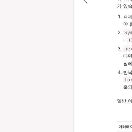
가 있습
객체
야 
Sy
–
(
ne
다만
딜레
반복
fo
출되
일반 
이터레