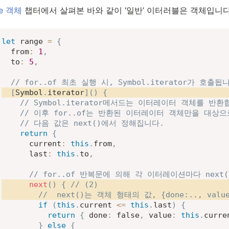
ble 객체
챕터에서 살펴본 바와 같이 ‘일반’ 이터러블은 객체입니다
let
 range 
=
{
from
:
1
,
to
:
5
,
// for..of 최초 실행 시, Symbol.iterator가 호출됩
[
Symbol
.
iterator
]
(
)
{
// Symbol.iterator메서드는 이터레이터 객체를 반환
// 이후 for..of는 반환된 이터레이터 객체만을 대상
// 다음 값은 next()에서 정해집니다.
return
{
current
:
this
.
from
,
last
:
this
.
to
,
// for..of 반복문에 의해 각 이터레이션마다 next
next
(
)
{
// (2)
//  next()는 객체 형태의 값, {done:.., val
if
(
this
.
current 
<=
this
.
last
)
{
return
{
done
:
false
,
value
:
this
.
curre
}
else
{