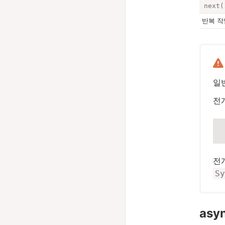
next(
반복 작
일
전
전
Sy
as