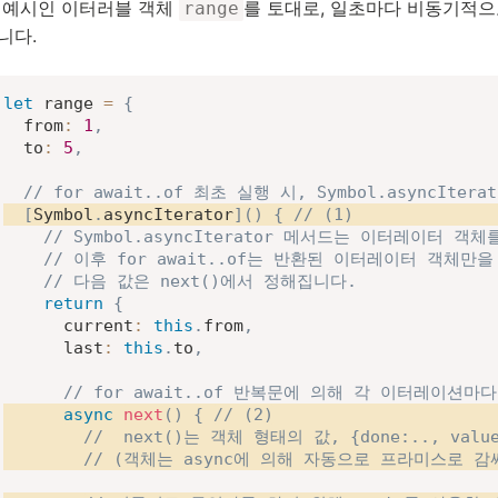
 예시인 이터러블 객체
를 토대로, 일초마다 비동기적으
range
니다.
let
 range 
=
{
from
:
1
,
to
:
5
,
// for await..of 최초 실행 시, Symbol.asyncIte
[
Symbol
.
asyncIterator
]
(
)
{
// (1)
// Symbol.asyncIterator 메서드는 이터레이터 객
// 이후 for await..of는 반환된 이터레이터 객체
// 다음 값은 next()에서 정해집니다.
return
{
current
:
this
.
from
,
last
:
this
.
to
,
// for await..of 반복문에 의해 각 이터레이션마다
async
next
(
)
{
// (2)
//  next()는 객체 형태의 값, {done:.., val
// (객체는 async에 의해 자동으로 프라미스로 감