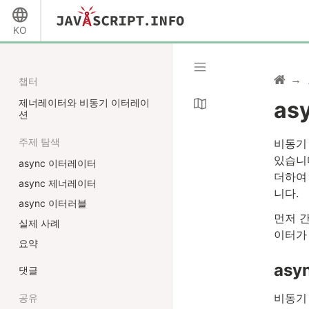
KO
챕터
제너레이터와 비동기 이터레이
a
션
주제 탐색
비동기 
있습니
async 이터레이터
더하여 
async 제너레이터
니다.
async 이터러블
먼저 간
실제 사례
이터가
요약
as
댓글
비동기
공유