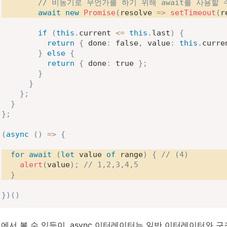
// 비동기로 무언가를 하기 위해 await를 사용할 
await
new
Promise
(
resolve
=>
setTimeout
(
r
if
(
this
.
current 
<=
this
.
last
)
{
return
{
done
:
false
,
value
:
this
.
curre
}
else
{
return
{
done
:
true
}
;
}
}
}
;
}
}
;
(
async
(
)
=>
{
for
await
(
let
 value 
of
 range
)
{
// (4)
alert
(
value
)
;
// 1,2,3,4,5
}
}
)
(
)
에서 볼 수 있듯이, async 이터레이터는 일반 이터레이터와 