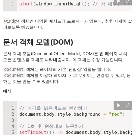
alert
(
window
.
innerHeight
)
;
// 창 내부(inner
객체엔 다양한 메서드와 프로퍼티가 있는데, 추후 자세히 살
window
펴보도록 하겠습니다.
문서 객체 모델(DOM)
문서 객체 모델(Document Object Model, DOM)은 웹 페이지 내의
모든 콘텐츠를 객체로 나타내줍니다. 이 객체는 수정 가능합니다.
객체는 페이지의 기본 ‘진입점’ 역할을 합니다.
document
객체를 이용해 페이지 내 그 무엇이든 변경할 수 있고, 원
document
하는 것을 만들 수도 있습니다.
예시:
// 배경을 붉은색으로 변경하기
document
.
body
.
style
.
background 
=
"red"
;
// 1초 후 원상태로 복구하기
setTimeout
(
(
)
=>
 document
.
body
.
style
.
backg