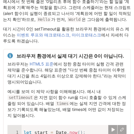
예시에서 첫 번째 줄은 '0밀리초 후에 함수 호출하기’라는 할 일을 '계
획표에 기록’해주는 역할을 합니다. 그런데 스케줄러는 현재 스크립트
(alert 함수)의 실행이 종료되고 나서야 '계획표에 어떤 할 일이 적혀있
는지 확인’하므로,
가 먼저,
은 그다음에 출력됩니다.
Hello
World
대기 시간이 0인 setTimeout을 활용한 브라우저 환경에서의 유스 케
이스는
이벤트 루프와 매크로태스크, 마이크로태스크
에서 자세히 다
루도록 하겠습니다.
브라우저 환경에서 실제 대기 시간은 0이 아닙니다.
브라우저는
HTML5 표준
에서 정한 중첩 타이머 실행 간격 관련
제약을 준수합니다. 해당 표준엔 "다섯 번째 중첩 타이머 이후엔
대기 시간을 최소 4밀리초 이상으로 강제해야 한다."라는 제약이
명시되어있습니다.
예시를 보며 이 제약 사항을 이해해봅시다. 예시 내
은 지연 없이 함수 run을 다시 호출할 수 있게 스케
setTimeout
줄링 되어 있습니다. 배열
에는 실제 지연 간격에 대한 정
times
보가 기록되도록 해놓았는데, 배열 times에 어떤 값이 저장되는
지 알아봅시다.
let
 start 
=
 Date
.
now
(
)
;