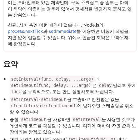
이는 오래전부터 있던 제약인데, 구식 스크립트 중 일부는 아직
이 제약에 의존하는 경우가 있어서 명세서를 변경하지 못하고 있
는 상황입니다.
한편, 서버 측엔 이런 제약이 없습니다. Node.js의
process.nextTick
과
setImmediate
를 이용하면 비동기 작업을
지연 없이 실행할 수 있습니다. 위에서 언급된 제약은 브라우저
에 한정됩니다.
요약
과
setInterval(func, delay, ...args)
은
밀리초 후에
setTimeout(func, delay, ...args)
delay
을 규칙적으로, 또는 한번 실행하도록 해줍니다.
func
을 호출하고 반환받은 값을
setInterval·setTimeout
에 넘겨주면 스케줄링을 취소
clearInterval·clearTimeout
할 수 있습니다.
중첩
을 사용하면
을 사용한 것보다
setTimeout
setInterval
유연하게 코드를 작성할 수 있습니다. 여기에 더하여
지연 간격
보
장이라는 장점도 있습니다.
대기 시간이 0인 setTimeout(
혹은
setTimeout(func, 0)