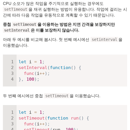
CPU 소모가 많은 작업을 주기적으로 실행하는 경우에도
을 재귀 실행하는 방법이 유용합니다. 작업에 걸리는 시
setTimeout
간에 따라 다음 작업을 유동적으로 계획할 수 있기 때문입니다.
중첩
을 이용하는 방법은 지연 간격을 보장하지만
setTimeout
은 이를 보장하지 않습니다.
setInterval
아래 두 예시를 비교해 봅시다. 첫 번째 예시에선
을
setinterval
이용했습니다.
let
 i 
=
1
;
setInterval
(
function
(
)
{
func
(
i
++
)
;
}
,
100
)
;
두 번째 예시에선 중첩
을 이용했습니다.
setTimeout
let
 i 
=
1
;
setTimeout
(
function
run
(
)
{
func
(
i
++
)
;
setTimeout
(
run
,
100
)
;