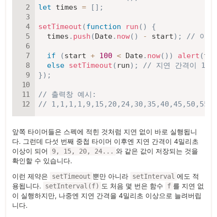
let
 times 
=
[
]
;
setTimeout
(
function
run
(
)
{
  times
.
push
(
Date
.
now
(
)
-
 start
)
;
// 이
if
(
start 
+
100
<
 Date
.
now
(
)
)
alert
(
tim
else
setTimeout
(
run
)
;
// 지연 간격이 10
}
)
;
// 출력창 예시:
// 1,1,1,1,9,15,20,24,30,35,40,45,50,55,5
앞쪽 타이머들은 스펙에 적힌 것처럼 지연 없이 바로 실행됩니
다. 그런데 다섯 번째 중첩 타이머 이후엔 지연 간격이 4밀리초
이상이 되어
와 같은 값이 저장되는 것을
9, 15, 20, 24...
확인할 수 있습니다.
이런 제약은
뿐만 아니라
에도 적
setTimeout
setInterval
용됩니다.
도 처음 몇 번은 함수
를 지연 없
setInterval(f)
f
이 실행하지만, 나중엔 지연 간격을 4밀리초 이상으로 늘려버립
니다.