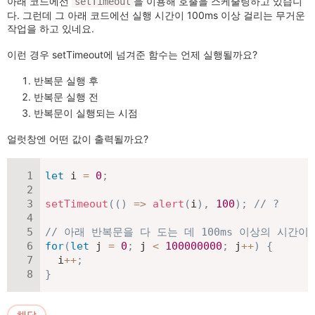
아래 코드에선
을 이용해 호출을 스케줄링하고 있습니
setTimeout
다. 그런데 그 아래 코드에선 실행 시간이 100ms 이상 걸리는 무거운
작업을 하고 있네요.
이런 경우 setTimeout에 넘겨준 함수는 언제 실행될까요?
반복문 실행 후
반복문 실행 전
반복문이 실행되는 시점
얼럿창엔 어떤 값이 출력될까요?
let
 i 
=
0
;
setTimeout
(
(
)
=>
alert
(
i
)
,
100
)
;
// ?
// 아래 반복문을 다 도는 데 100ms 이상의 시간
for
(
let
 j 
=
0
;
 j 
<
100000000
;
 j
++
)
{
  i
++
;
}
해답