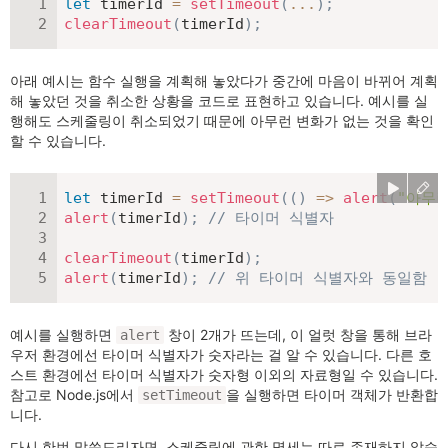
let
 timerId 
=
setTimeout
(
...
)
;
clearTimeout
(
timerId
)
;
아래 예시는 함수 실행을 계획해 놓았다가 중간에 마음이 바뀌어 계획
해 놓았던 것을 취소한 상황을 코드로 표현하고 있습니다. 예시를 실
행해도 스케줄링이 취소되었기 때문에 아무런 변화가 없는 것을 확인
할 수 있습니다.
let
 timerId 
=
setTimeout
(
(
)
=>
alert
(
"아무
alert
(
timerId
)
;
// 타이머 식별자
clearTimeout
(
timerId
)
;
alert
(
timerId
)
;
// 위 타이머 식별자와 동일함 (
예시를 실행하면
창이 2개가 뜨는데, 이 얼럿 창을 통해 브라
alert
우저 환경에선 타이머 식별자가 숫자라는 걸 알 수 있습니다. 다른 호
스트 환경에선 타이머 식별자가 숫자형 이외의 자료형일 수 있습니다.
참고로 Node.js에서
을 실행하면 타이머 객체가 반환합
setTimeout
니다.
다시 한번 말씀드리자면, 스케줄링에 관한 명세는 따로 존재하지 않습