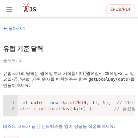
EPUB/PDF
돌아가기
유럽 기준 달력
중요도: 5
유럽국가의 달력은 월요일부터 시작합니다(월요일-1, 화요일-2, … 일
요일-7). ‘유럽’ 기준 숫자를 반환해주는 함수
를
getLocalDay(date)
만들어보세요.
let
 date 
=
new
Date
(
2019
,
11
,
5
)
;
// 201
alert
(
getLocalDay
(
date
)
)
;
// 금요일
테스트 코드가 담긴 샌드박스를 열어 정답을 작성해보세요.