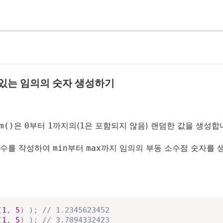
에 있는 임의의 숫자 생성하기
은
부터
까지의(
은 포함되지 않음) 랜덤한 값을 생성합
m()
0
1
1
수를 작성하여
부터
까지 임의의 부동 소수점 숫자를 
min
max
(
1
,
5
)
)
;
// 1.2345623452
(
1
,
5
)
)
;
// 3.7894332423