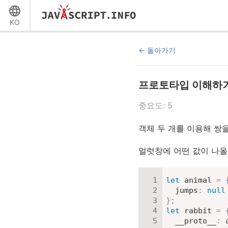
KO
돌아가기
프로토타입 이해하
중요도: 5
객체 두 개를 이용해 쌍
얼럿창에 어떤 값이 나올
let
 animal 
=
jumps
:
null
}
;
let
 rabbit 
=
__proto__
:
 