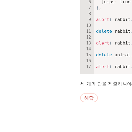
jumps
:
true
}
;
alert
(
 rabbit
delete
 rabbit
alert
(
 rabbit
delete
 animal
alert
(
 rabbit
세 개의 답을 제출하셔야
해답