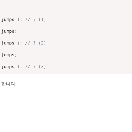
.
jumps 
)
;
// ? (1)
.
jumps
;
.
jumps 
)
;
// ? (2)
.
jumps
;
.
jumps 
)
;
// ? (3)
 합니다.