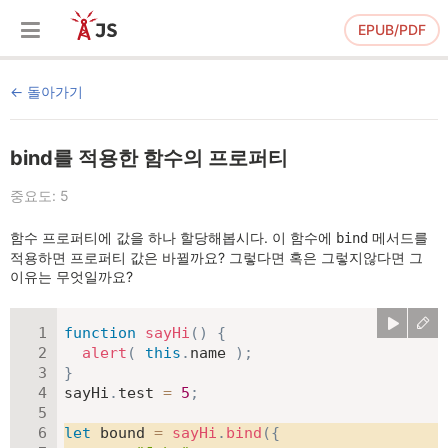
EPUB/PDF
돌아가기
bind를 적용한 함수의 프로퍼티
중요도: 5
함수 프로퍼티에 값을 하나 할당해봅시다. 이 함수에
메서드를
bind
적용하면 프로퍼티 값은 바뀔까요? 그렇다면 혹은 그렇지않다면 그
이유는 무엇일까요?
function
sayHi
(
)
{
alert
(
this
.
name 
)
;
}
sayHi
.
test 
=
5
;
let
 bound 
=
sayHi
.
bind
(
{