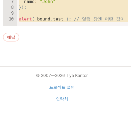
name
:
"John"
}
)
;
alert
(
 bound
.
test 
)
;
// 얼럿 창엔 어떤 값이 
해답
© 2007—2026 Ilya Kantor
프로젝트 설명
연락처